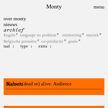
Monty
over monty
nieuws
archief
Engels
language no problem
ontmoeting
muziek
Belgische première
co-productie
gratis
taal
type
extra
Saloon
Wanted (dead or) alive: Audience