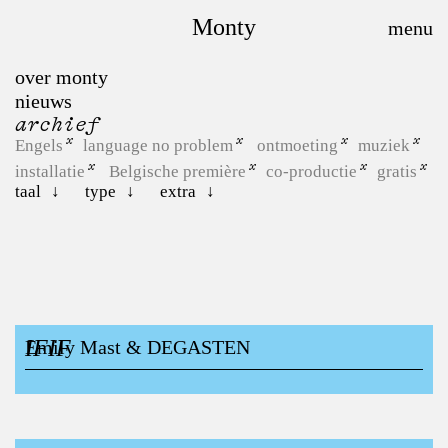
Monty
over monty
nieuws
archief
Engels
language no problem
ontmoeting
muziek
installatie
Belgische première
co-productie
gratis
taal
type
extra
IFIF
Emily Mast & DEGASTEN