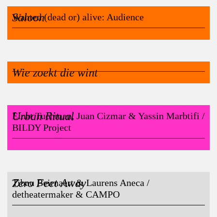
Saloon
Wanted (dead or) alive: Audience
Wie zoekt die wint
Urban Ritual
Einat Tuchman, Juan Cizmar & Yassin Marbtifi /
BILDY Project
Zero Feet Away
Tibau Beirnaert & Laurens Aneca /
detheatermaker & CAMPO