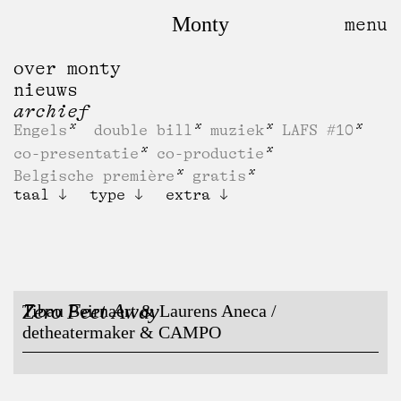
Monty
over monty
nieuws
archief
Engels
double bill
muziek
LAFS #10
co-presentatie
co-productie
Belgische première
gratis
taal
type
extra
Zero Feet Away
Tibau Beirnaert & Laurens Aneca /
detheatermaker & CAMPO