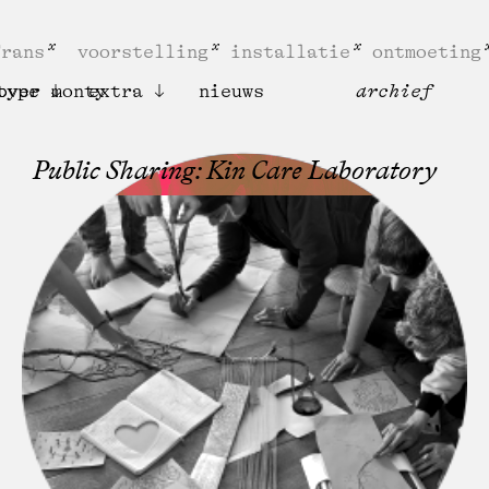
Frans
voorstelling
installatie
ontmoeting
type
over monty
extra
nieuws
archief
Public Sharing: Kin Care Laboratory