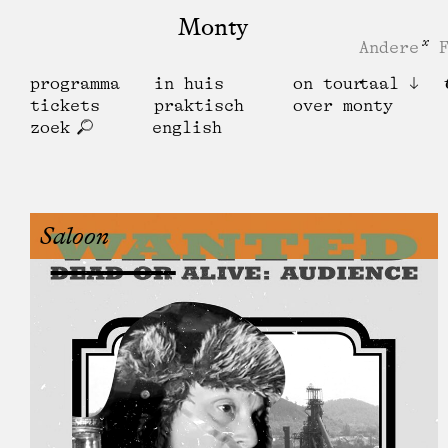
Monty
Andere
programma
in huis
on tour
taal
tickets
praktisch
over monty
zoek
english
Saloon