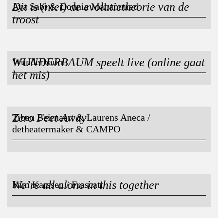
Dit is (niet) de evolutietheorie van de
Aya Sabi & Dounia Mahammed
troost
WUNDERBAUM speelt live (online gaat
Wunderbaum
het mis)
Zero Feet Away
Tibau Beirnaert & Laurens Aneca /
detheatermaker & CAMPO
We’re all alone in this together
Kim Karssen / Frascati