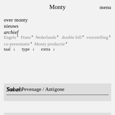
Monty
over monty
nieuws
archief
Engels
Frans
Nederlands
double bill
voorstelling
co-presentatie
Monty productie
taal
type
extra
Sabah
Tomas Pevenage / Antigone