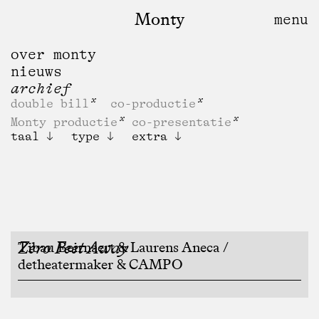
Monty
over monty
nieuws
archief
double bill
co-productie
Monty productie
co-presentatie
taal
type
extra
Zero Feet Away
Tibau Beirnaert & Laurens Aneca /
detheatermaker & CAMPO