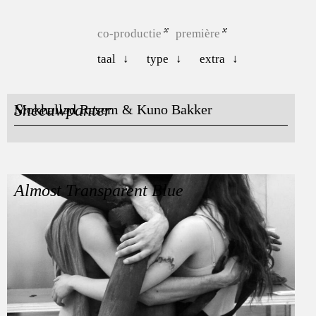
co-productie
première
taal
type
extra
Sneeuwpanter
Mokhallad Rasem & Kuno Bakker
Almost Transparent Blue