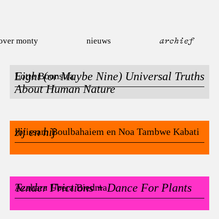
over monty
nieuws
archief
Eight (or Maybe Nine) Universal Truths
Lotte Boonstra
About Human Nature
zij en hij
Ibtissam Boulbahaiem en Noa Tambwe Kabati
Tender Frictions + Dance For Plants
Azahara Ubera Biedma