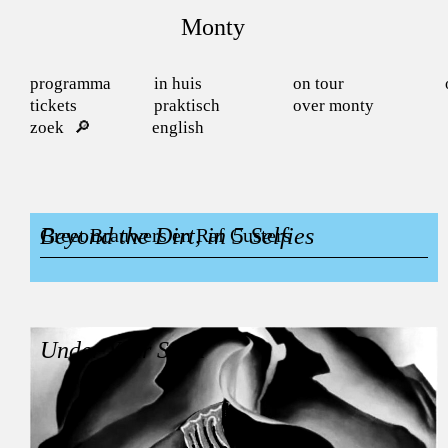
Monty
programma
in huis
on tour
tickets
praktisch
over monty
zoek
english
Beyond the Dirt, in 5 Selfies
Greet Brauwers en Raf Custers
Under Your Spell