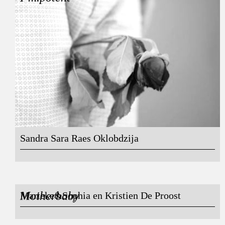
Sandra Sara Raes Oklobdzija
Motherbaby
Marieke&Sophia en Kristien De Proost