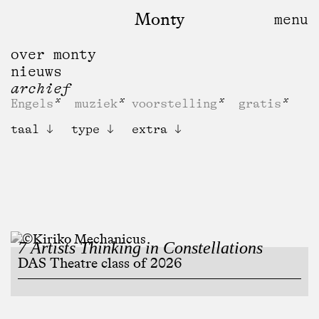
Monty
over monty
nieuws
archief
Engels
muziek
voorstelling
gratis
taal
type
extra
7 Artists Thinking in Constellations
DAS Theatre class of 2026