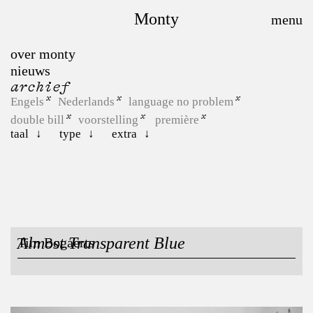
Monty
over monty
nieuws
archief
Engels
Nederlands
language no problem
double bill
voorstelling
première
taal
type
extra
Almost Transparent Blue
Tim Bogaerts