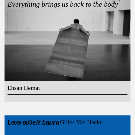
Everything brings us back to the body
Ehsan Hemat
Loro speelt Laura
Lennert De Vroey en Gilles Van Hecke