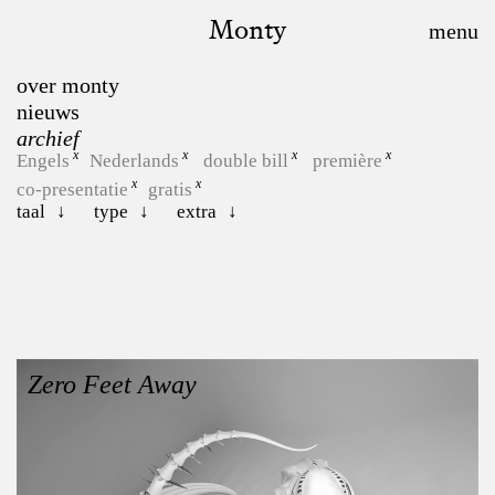
Monty
over monty
nieuws
archief
Engels
Nederlands
double bill
première
co-presentatie
gratis
taal
type
extra
Zero Feet Away