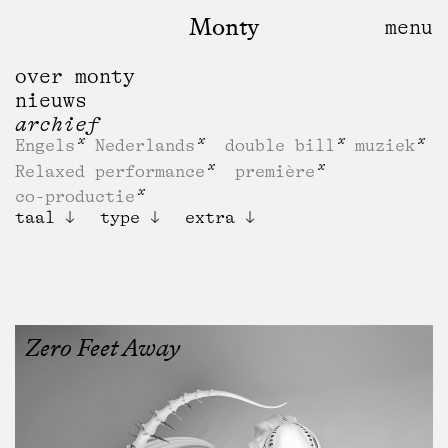
Monty
over monty
nieuws
archief
Engels
Nederlands
double bill
muziek
Relaxed performance
première
co-productie
taal
type
extra
Zero Feet Away