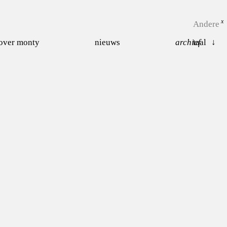
Andere
over monty
nieuws
archief
taal