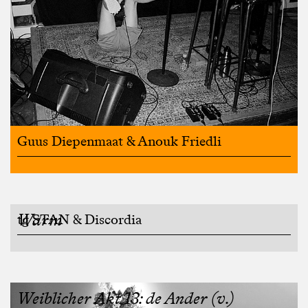
Guus Diepenmaat & Anouk Friedli
Warm
tg STAN & Discordia
Weiblicher Akt 13: de Ander (v.)