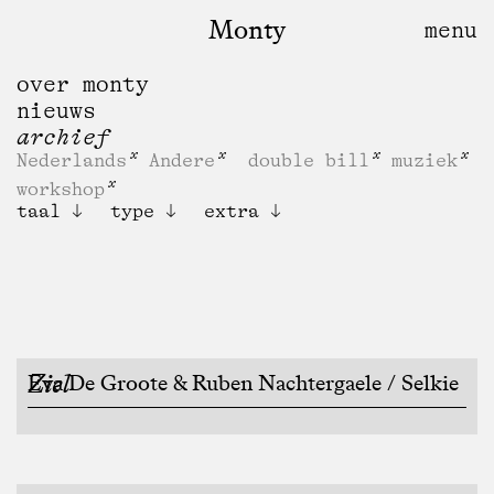
Monty
over monty
nieuws
archief
Nederlands
Andere
double bill
muziek
workshop
taal
type
extra
Ziel
Eva De Groote & Ruben Nachtergaele / Selkie