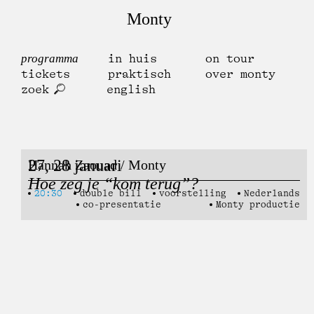
Monty
programma
in huis
on tour
tickets
praktisch
over monty
zoek
english
27, 28 januari
Hannah Zaouad / Monty
Hoe zeg je “kom terug”?
20:30
double bill
voorstelling
Nederlands
co-presentatie
Monty productie