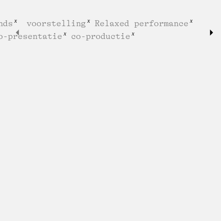
nds
voorstelling
Relaxed performance
o-presentatie
co-productie