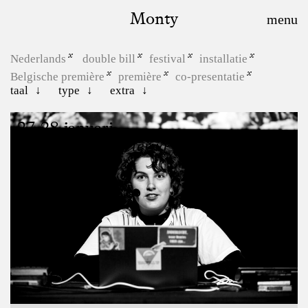
Monty
Nederlands
double bill
festival
installatie
Belgische première
première
co-presentatie
taal
type
extra
27, 28 januari
Hoe zeg je “kom terug”?