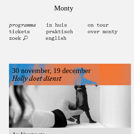
Monty
programma
in huis
on tour
tickets
praktisch
over monty
zoek
english
30 november, 19 december
Holly doet dienst