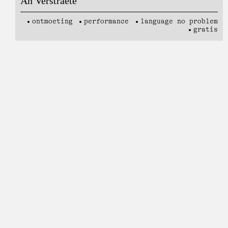
An Verstraete
ontmoeting
performance
language no problem
gratis