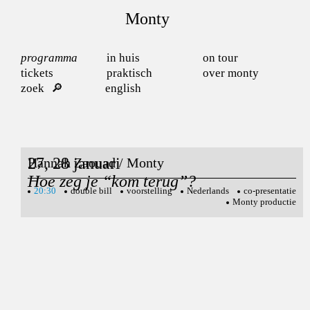
Monty
programma
in huis
on tour
tickets
praktisch
over monty
zoek
english
27, 28 januari
Hannah Zaouad / Monty
Hoe zeg je “kom terug”?
20:30
double bill
voorstelling
Nederlands
co-presentatie
Monty productie