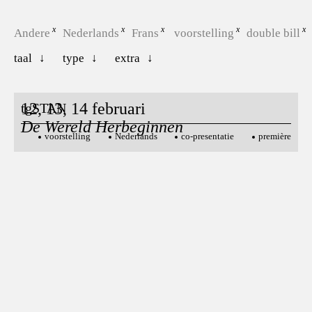
Andere
Nederlands
Frans
voorstelling
double bill
taal
type
extra
12, 13, 14 februari
tgSTAN
De Wereld Herbeginnen
voorstelling
Nederlands
co-presentatie
première