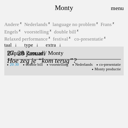
Monty
Andere
Nederlands
language no problem
Frans
Engels
voorstelling
double bill
Relaxed performance
festival
co-presentatie
taal
type
extra
27, 28 januari
Hannah Zaouad / Monty
Hoe zeg je “kom terug”?
20:30
double bill
voorstelling
Nederlands
co-presentatie
Monty productie