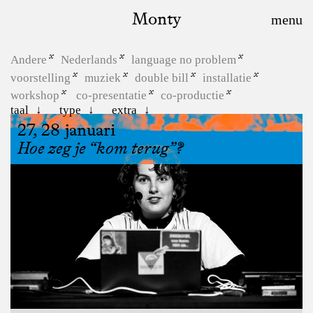
Monty
Andere
Nederlands
language no problem
voorstelling
muziek
double bill
installatie
workshop
co-presentatie
co-productie
taal
type
extra
27, 28 januari
Hoe zeg je “kom terug”?