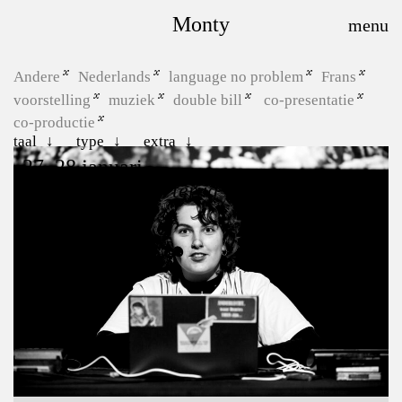
Monty
Andere
Nederlands
language no problem
Frans
voorstelling
muziek
double bill
co-presentatie
co-productie
taal
type
extra
27, 28 januari
Hoe zeg je “kom terug”?