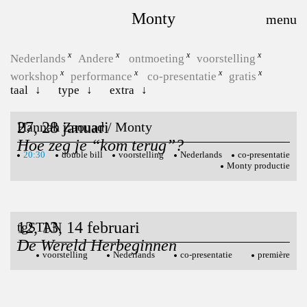
Monty
Nederlands
Andere
ontmoeting
voorstelling
workshop
performance
co-presentatie
gratis
taal
type
extra
27, 28 januari
Hannah Zaouad / Monty
Hoe zeg je “kom terug”?
20:30
double bill
voorstelling
Nederlands
co-presentatie
Monty productie
12, 13, 14 februari
tgSTAN
De Wereld Herbeginnen
voorstelling
Nederlands
co-presentatie
première