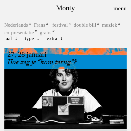
Monty
Nederlands
Frans
festival
double bill
muziek
co-presentatie
gratis
taal
type
extra
27, 28 januari
Hoe zeg je “kom terug”?