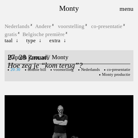
Monty
Nederlands
Andere
voorstelling
co-presentatie
gratis
Belgische première
taal
type
extra
27, 28 januari
Hannah Zaouad / Monty
Hoe zeg je “kom terug”?
20:30
double bill
voorstelling
Nederlands
co-presentatie
Monty productie
12, 13, 14 februari
De Wereld Herbeginnen