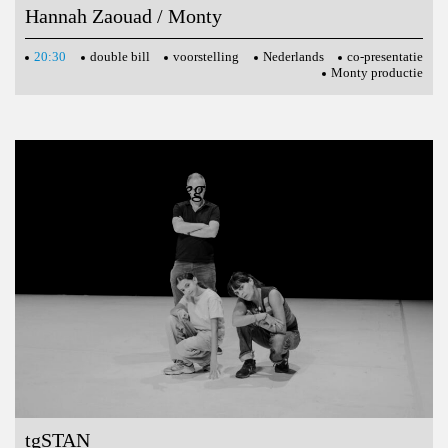
Hannah Zaouad / Monty
20:30
double bill
voorstelling
Nederlands
co-presentatie
Monty productie
12, 13, 14 februari
De Wereld Herbeginnen
tgSTAN