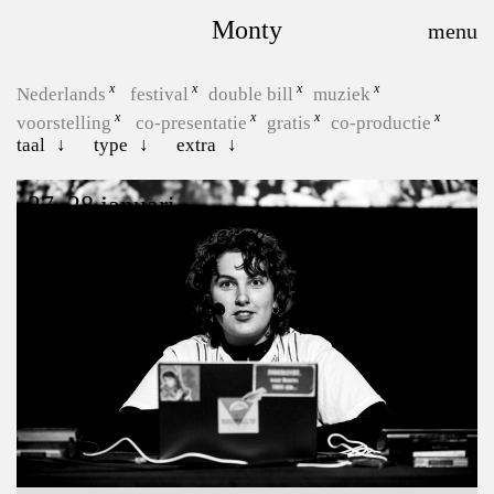
Monty
Nederlands
festival
double bill
muziek
voorstelling
co-presentatie
gratis
co-productie
taal
type
extra
27, 28 januari
Hoe zeg je “kom terug”?