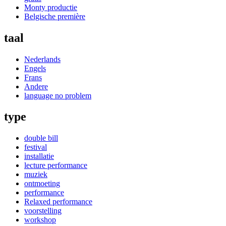
Monty productie
Belgische première
taal
Nederlands
Engels
Frans
Andere
language no problem
type
double bill
festival
installatie
lecture performance
muziek
ontmoeting
performance
Relaxed performance
voorstelling
workshop