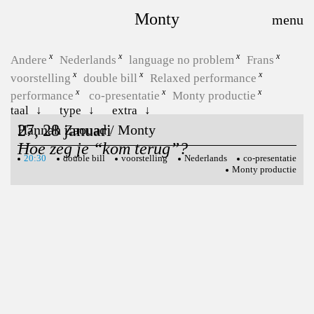
Monty
Andere
Nederlands
language no problem
Frans
voorstelling
double bill
Relaxed performance
performance
co-presentatie
Monty productie
taal
type
extra
27, 28 januari
Hannah Zaouad / Monty
Hoe zeg je “kom terug”?
20:30
double bill
voorstelling
Nederlands
co-presentatie
Monty productie