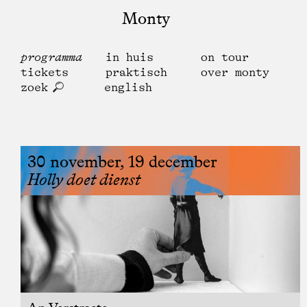
Monty
programma
in huis
on tour
tickets
praktisch
over monty
zoek
english
30 november, 19 december
Holly doet dienst