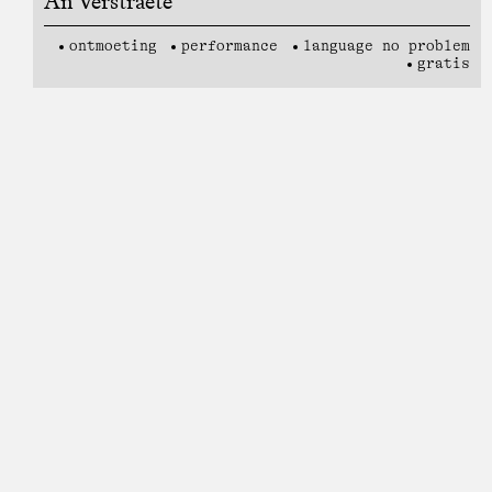
An Verstraete
ontmoeting
performance
language no problem
gratis