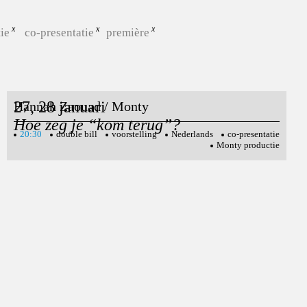
tie
co-presentatie
première
27, 28 januari
Hannah Zaouad / Monty
Hoe zeg je “kom terug”?
20:30
double bill
voorstelling
Nederlands
co-presentatie
Monty productie