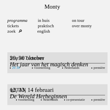
Monty
programma
in huis
on tour
tickets
praktisch
over monty
zoek
english
29, 30 oktober
Scarlet Tummers
Het jaar van het magisch denken
20:30
voorstelling
Nederlands
première
12, 13, 14 februari
tgSTAN
De Wereld Herbeginnen
voorstelling
Nederlands
co-presentatie
première