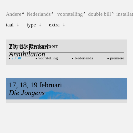
Andere
Nederlands
voorstelling
double bill
installa
taal
type
extra
20, 21 januari
Thomas Ryckewaert
Annihilation
20:30
voorstelling
Nederlands
première
17, 18, 19 februari
Joshua Smits / Monty
Die Jongens
20:30
voorstelling
Nederlands
première