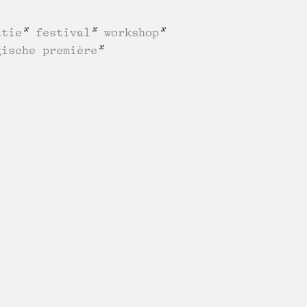
atie
festival
workshop
gische première