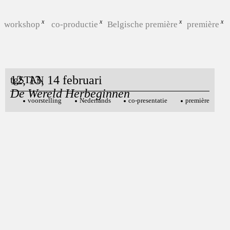
workshop
co-productie
Belgische première
première
12, 13, 14 februari
tgSTAN
De Wereld Herbeginnen
voorstelling
Nederlands
co-presentatie
première