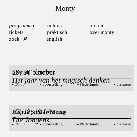
Monty
programma
in huis
on tour
tickets
praktisch
over monty
zoek
english
29, 30 oktober
Scarlet Tummers
Het jaar van het magisch denken
20:30
voorstelling
Nederlands
première
17, 18, 19 februari
Joshua Smits / Monty
Die Jongens
20:30
voorstelling
Nederlands
première