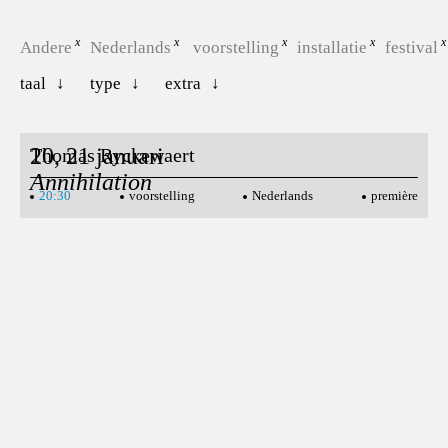
Andere
Nederlands
voorstelling
installatie
festival
taal
type
extra
20, 21 januari
Thomas Ryckewaert
Annihilation
20:30
voorstelling
Nederlands
première