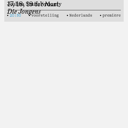
17, 18, 19 februari
Joshua Smits / Monty
Die Jongens
20:30
voorstelling
Nederlands
première