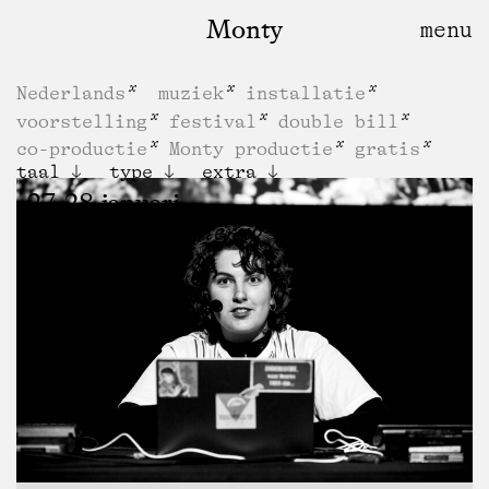
Monty
Nederlands
muziek
installatie
voorstelling
festival
double bill
co-productie
Monty productie
gratis
taal
type
extra
27, 28 januari
Hoe zeg je “kom terug”?