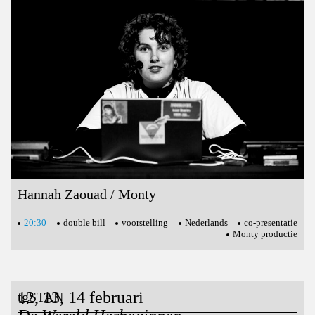
Hoe zeg je “kom terug”?
Hannah Zaouad / Monty
20:30
double bill
voorstelling
Nederlands
co-presentatie
Monty productie
12, 13, 14 februari
tgSTAN