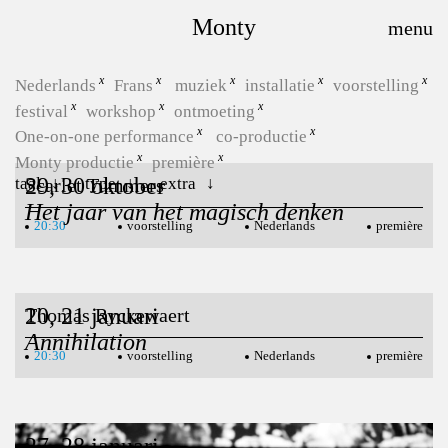
Monty
Nederlands
Frans
muziek
installatie
voorstelling
festival
workshop
ontmoeting
One-on-one performance
co-productie
Monty productie
première
29, 30 oktober
taal
type
extra
Scarlet Tummers
Het jaar van het magisch denken
20:30
voorstelling
Nederlands
première
20, 21 januari
Thomas Ryckewaert
Annihilation
20:30
voorstelling
Nederlands
première
27, 28 januari