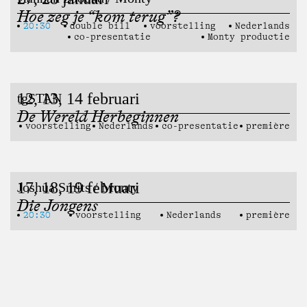
Hoe zeg je “kom terug”?
20:30
double bill
voorstelling
Nederlands
co-presentatie
Monty productie
12, 13, 14 februari
tgSTAN
De Wereld Herbeginnen
voorstelling
Nederlands
co-presentatie
première
17, 18, 19 februari
Joshua Smits / Monty
Die Jongens
20:30
voorstelling
Nederlands
première