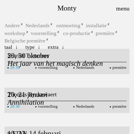
Monty
Andere
Nederlands
ontmoeting
installatie
workshop
voorstelling
co-productie
première
Belgische première
taal
type
extra
29, 30 oktober
Scarlet Tummers
Het jaar van het magisch denken
20:30
voorstelling
Nederlands
première
20, 21 januari
Thomas Ryckewaert
Annihilation
20:30
voorstelling
Nederlands
première
12, 13, 14 februari
tgSTAN