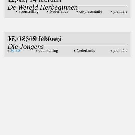
De Wereld Herbeginnen
voorstelling
Nederlands
co-presentatie
première
17, 18, 19 februari
Joshua Smits / Monty
Die Jongens
20:30
voorstelling
Nederlands
première