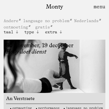
Monty
Andere
language no problem
Nederlands
ontmoeting
gratis
taal
type
extra
30 november, 19 december
Holly doet dienst
An Verstraete
ontmoeting
performance
language no problem