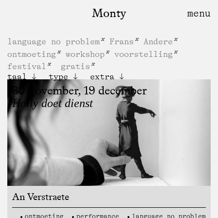
Monty
language no problem
Frans
Andere
ontmoeting
workshop
voorstelling
festival
gratis
taal
type
extra
30 november, 19 december
Holly doet dienst
An Verstraete
ontmoeting
performance
language no problem