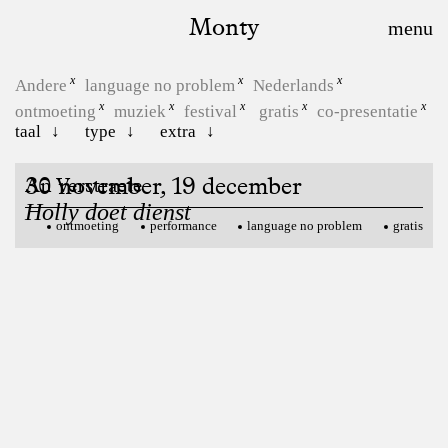
Monty
Andere
language no problem
Nederlands
ontmoeting
muziek
festival
gratis
co-presentatie
taal
type
extra
30 november, 19 december
An Verstraete
Holly doet dienst
ontmoeting
performance
language no problem
gratis