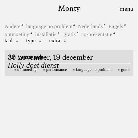
Monty
Andere
language no problem
Nederlands
Engels
ontmoeting
installatie
gratis
co-presentatie
taal
type
extra
30 november, 19 december
An Verstraete
Holly doet dienst
ontmoeting
performance
language no problem
gratis