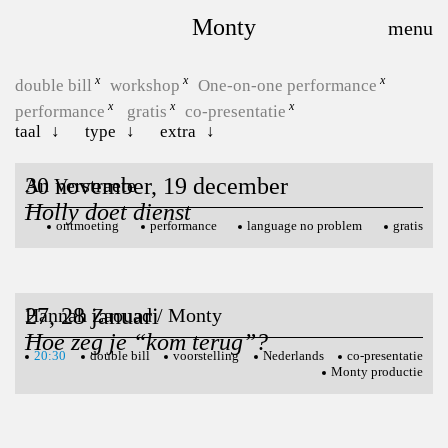
Monty
double bill
workshop
One-on-one performance
performance
gratis
co-presentatie
taal
type
extra
30 november, 19 december
An Verstraete
Holly doet dienst
ontmoeting
performance
language no problem
gratis
27, 28 januari
Hannah Zaouad / Monty
Hoe zeg je “kom terug”?
20:30
double bill
voorstelling
Nederlands
co-presentatie
Monty productie