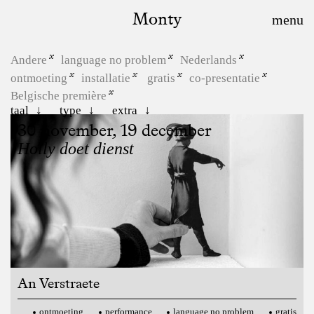
Monty
Andere
language no problem
Nederlands
ontmoeting
installatie
gratis
co-presentatie
Belgische première
taal
type
extra
30 november, 19 december
Holly doet dienst
An Verstraete
ontmoeting
performance
language no problem
gratis