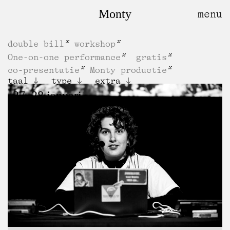
Monty
double bill
workshop
One-on-one performance
gratis
co-presentatie
Monty productie
taal
type
extra
27, 28 januari
Hoe zeg je “kom terug”?