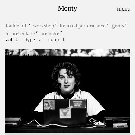
Monty
double bill
workshop
Relaxed performance
gratis
co-presentatie
première
taal
type
extra
27, 28 januari
Hoe zeg je “kom terug”?