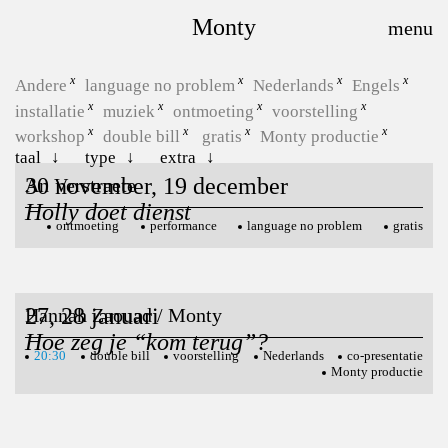
Monty
Andere
language no problem
Nederlands
Engels
installatie
muziek
ontmoeting
voorstelling
workshop
double bill
gratis
Monty productie
taal
type
extra
30 november, 19 december
An Verstraete
Holly doet dienst
ontmoeting
performance
language no problem
gratis
27, 28 januari
Hannah Zaouad / Monty
Hoe zeg je “kom terug”?
20:30
double bill
voorstelling
Nederlands
co-presentatie
Monty productie