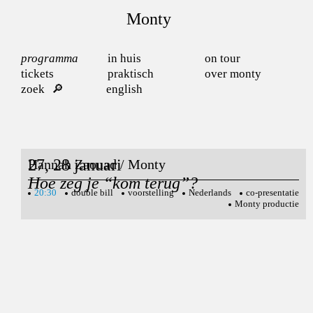
Monty
programma
in huis
on tour
tickets
praktisch
over monty
zoek
english
27, 28 januari
Hannah Zaouad / Monty
Hoe zeg je “kom terug”?
20:30
double bill
voorstelling
Nederlands
co-presentatie
Monty productie