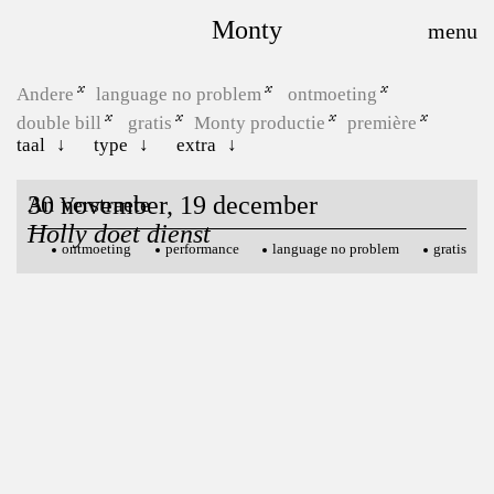
Monty
Andere
language no problem
ontmoeting
double bill
gratis
Monty productie
première
taal
type
extra
30 november, 19 december
An Verstraete
Holly doet dienst
ontmoeting
performance
language no problem
gratis