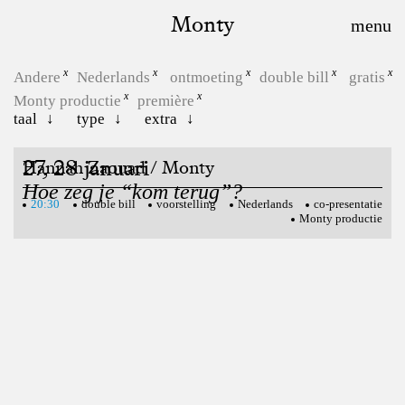
Monty
Andere
Nederlands
ontmoeting
double bill
gratis
Monty productie
première
taal
type
extra
27, 28 januari
Hannah Zaouad / Monty
Hoe zeg je “kom terug”?
20:30
double bill
voorstelling
Nederlands
co-presentatie
Monty productie