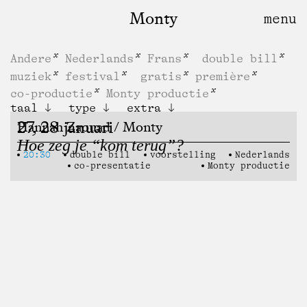
Monty
Andere
Nederlands
Frans
double bill
muziek
festival
gratis
première
co-productie
Monty productie
taal
type
extra
27, 28 januari
Hannah Zaouad / Monty
Hoe zeg je “kom terug”?
20:30
double bill
voorstelling
Nederlands
co-presentatie
Monty productie