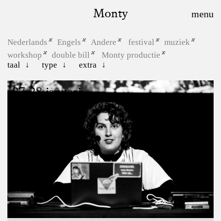
Monty
Nederlands
Engels
Andere
festival
muziek
workshop
double bill
Monty productie
taal
type
extra
27, 28 januari
Hoe zeg je “kom terug”?